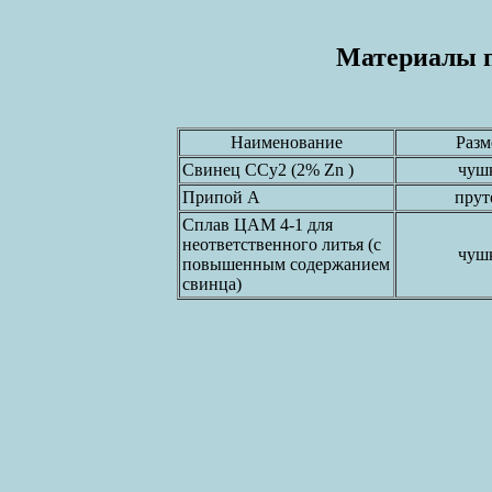
Материалы 
Наименование
Разм
Свинец ССу2 (2% Zn )
чуш
Припой А
прут
Сплав ЦАМ 4-1 для
неответственного литья (с
чуш
повышенным содержанием
свинца)